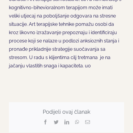
kognitivno-bihevioralnom terapijom može imati
veliki utjecaj na poboljšanje odgovara na stresne
situacije. Art terapijske tehnike pomažu osobi da
kroz likovno izražavanje prepoznaju i identificiraju
procese koji se nalaze u podlozi anksioznih stanja i
pronađe prikladnije strategije suočavanja sa
stresom. U radu s klijentima cilj tretmana je na
jačanju vlastitih snaga i kapaciteta. u0
Podijeli ovaj članak
Facebook
Twitter
LinkedIn
WhatsApp
Email: