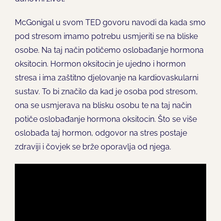
McGonigal u svom TED govoru navodi da kada smo
pod stresom imamo potrebu usmjeriti se na bliske
osobe. Na taj način potičemo oslobađanje hormona
oksitocin. Hormon oksitocin je ujedno i hormon
stresa i ima zaštitno djelovanje na kardiovaskularni
sustav. To bi značilo da kad je osoba pod stresom,
ona se usmjerava na blisku osobu te na taj način
potiče oslobađanje hormona oksitocin. Što se više
oslobađa taj hormon, odgovor na stres postaje
zdraviji i čovjek se brže oporavlja od njega.