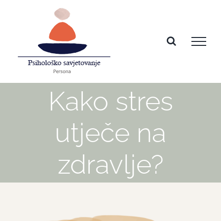
Skip
to
content
Kako stres
utječe na
zdravlje?
View