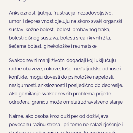
Anksioznost, ljutnja, frustracija, nezadovoljstvo,
umor, i depresivnost djeluju na skoro svaki organski
sustav; kožne bolesti, bolesti probavnog traka,
bolesti dišnog sustava, bolesti srca i krvnih žila,
šećerna bolest, ginekološke i reumatske.
Svakodnevni manji životni događaji koji uključuju
radne obaveze, rokove, loše međuljudske odnose i
konflikte, mogu dovesti do psihološke napetosti,
nesigurnosti, anksioznosti i posljedično do depresije.
Ako gomilanje svakodnevnih problema prijeđe
određenu granicu može ometati zdravstveno stanje.
Naime, ako osoba kroz duži period doživljava
povećanu razinu stresa i pri tome ne nalazi rješenje i
strategije suočavanja sa stresom, to može voditi