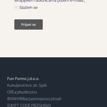
terapijskim radionicama putem e-maila
*
Slažem se
Prijavi se
Fun Forms j.d.o.o.
Kukuljevićeva 26, Split
OIB:43842810201
IBAN:HR8923400091111136246
SWIFT CODE:PBZGHR2X