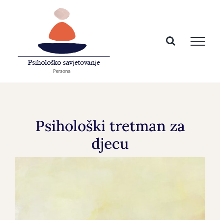
Skip
to
content
Psihološki tretman za
djecu