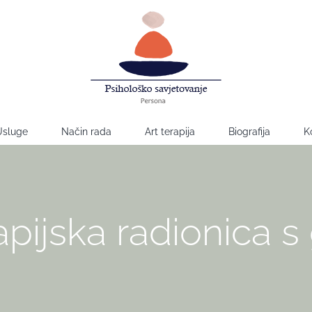
Usluge
Način rada
Art terapija
Biografija
K
apijska radionica 