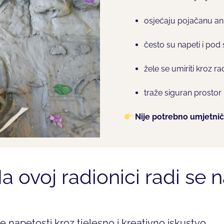
osjećaju pojačanu ank
često su napeti i pod
žele se umiriti kroz r
traže siguran prostor 
Nije potrebno umjetnič
a ovoj radionici radi se n
e napetosti kroz tjelesno i kreativno iskustvo