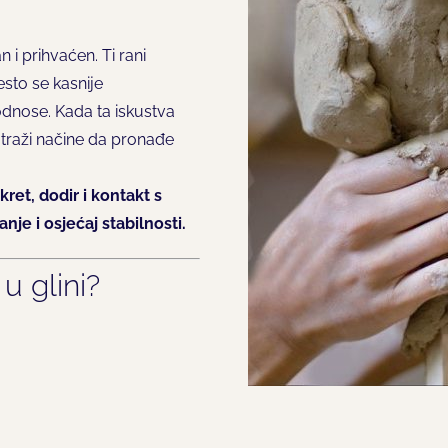
 i prihvaćen. Ti rani
često se kasnije
odnose. Kada ta iskustva
i traži načine da pronađe
ret, dodir i kontakt s
nje i osjećaj stabilnosti.
u glini?