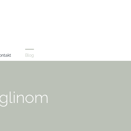
ontakt
Blog
s glinom