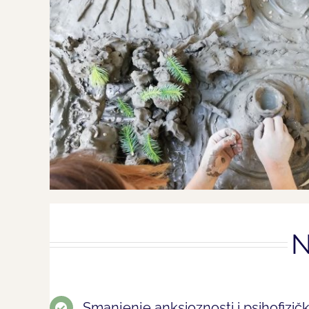
N
Smanjenje anksioznosti i psihofizičk