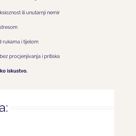
sioznost ili unutarnji nemir
 stresom
ad rukama i tijelom
bez procjenjivanja i pritiska
ko iskustvo.
a: