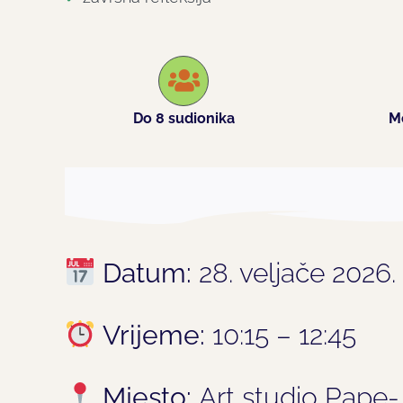
Do 8 sudionika
Me
Datum:
28. veljače 2026.
Vrijeme:
10:15 – 12:45
Mjesto:
Art studio Pape- K