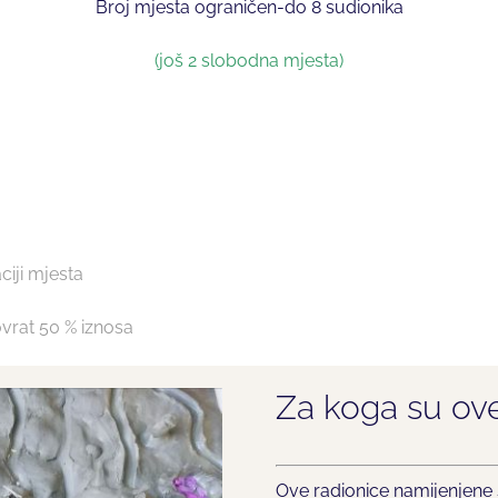
Broj mjesta ograničen-do 8 sudionika
(još 2 slobodna mjesta)
ciji mjesta
ovrat 50 % iznosa
Za koga su ove
Ove radionice namijenjene 