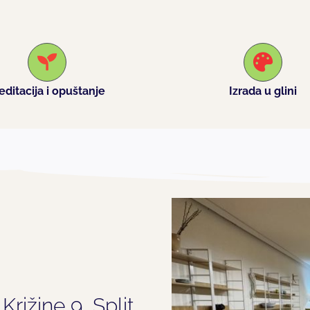
ditacija i opuštanje
Izrada u glini
rižine 9, Split