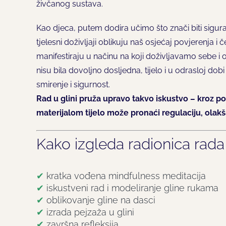
živčanog sustava.
Kao djeca, putem dodira učimo što znači biti siguran
tjelesni doživljaji oblikuju naš osjećaj povjerenja i 
manifestiraju u načinu na koji doživljavamo sebe i 
nisu bila dovoljno dosljedna, tijelo i u odrasloj dob
smirenje i sigurnost.
Rad u glini pruža upravo takvo iskustvo – kroz pok
materijalom tijelo može pronaći regulaciju, olakša
Kako izgleda radionica rada 
✔
kratka vođena mindfulness meditacija
✔
iskustveni rad i modeliranje gline rukama
✔
oblikovanje gline na dasci
✔
izrada pejzaža u glini
✔
završna refleksija