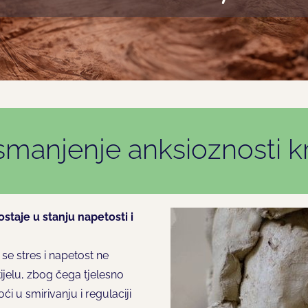
manjenje anksioznosti kr
staje u stanju napetosti i
se stres i napetost ne
ijelu, zbog čega tjelesno
 u smirivanju i regulaciji