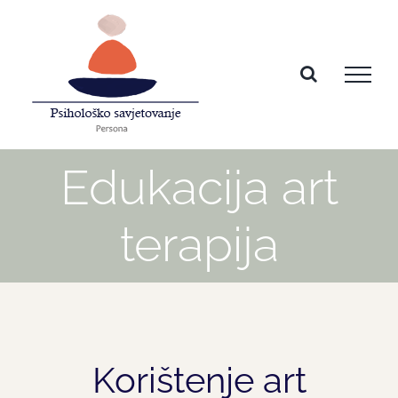
Skip
to
content
Edukacija art
terapija
Korištenje art