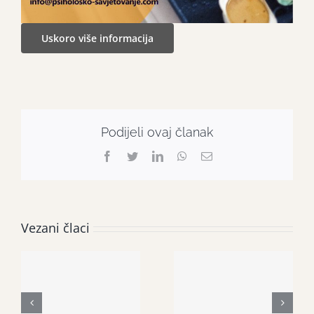
Uskoro više informacija
Podijeli ovaj članak
Facebook
Twitter
LinkedIn
WhatsApp
Email:
Vezani člaci