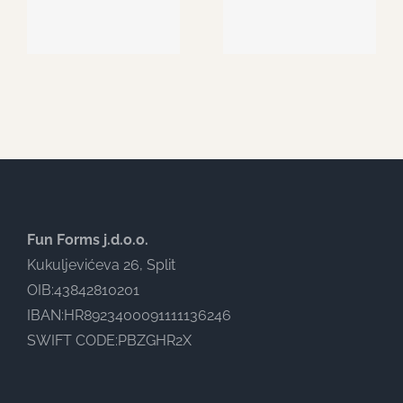
Fun Forms j.d.o.o.
Kukuljevićeva 26, Split
OIB:43842810201
IBAN:HR8923400091111136246
SWIFT CODE:PBZGHR2X