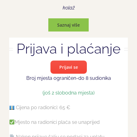
kolaž
Saznaj više
Prijava i plaćanje
Prijavi se
Broj mjesta ograničen-do 8 sudionika
(još 2 slobodna mjesta)
Cijena po radionici: 65 €
Mjesto na radionici plaća se unaprijed
Nakon prijave šalju se podaci za uplatu