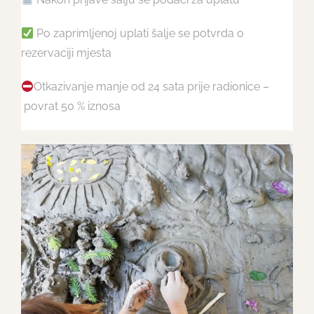
Po zaprimljenoj uplati šalje se potvrda o
rezervaciji mjesta
Otkazivanje manje od 24 sata prije radionice –
povrat 50 % iznosa