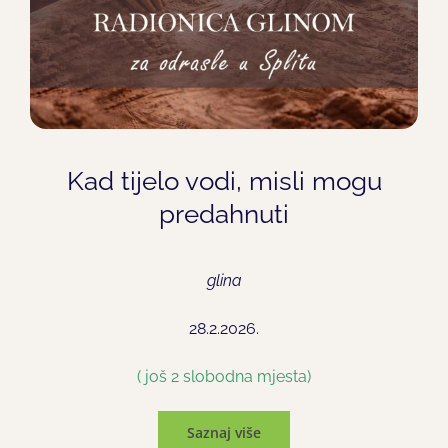
Kad tijelo vodi, misli mogu
predahnuti
glina
28.2.2026.
( još 2 slobodna mjesta)
Saznaj više