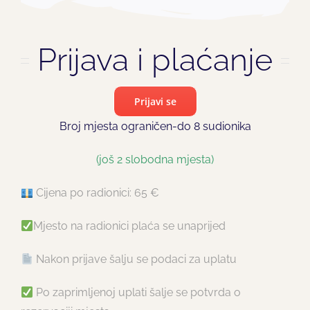
Prijava i plaćanje
Prijavi se
Broj mjesta ograničen-do 8 sudionika
(još 2 slobodna mjesta)
Cijena po radionici: 65 €
Mjesto na radionici plaća se unaprijed
Nakon prijave šalju se podaci za uplatu
Po zaprimljenoj uplati šalje se potvrda o