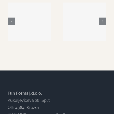
Fun Forms j.d.o.o.
Kukuljevićeva 26, Split
OIB:43842810201